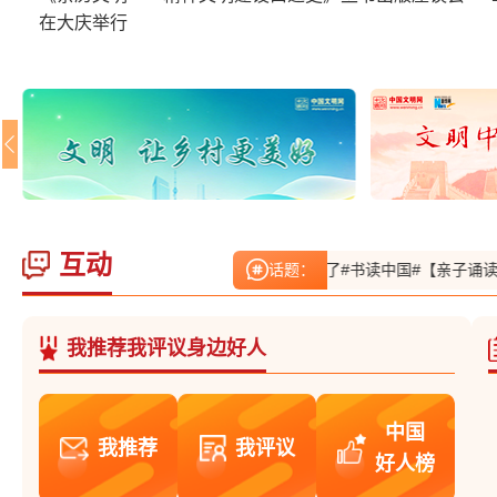
在大庆举行
互动
# 张金玲：小家里和和气气的，乡风自然就暖了
话题：
#书读中国#【亲子诵读传
我推荐我评议身边好人
中国
我推荐
我评议
好人榜