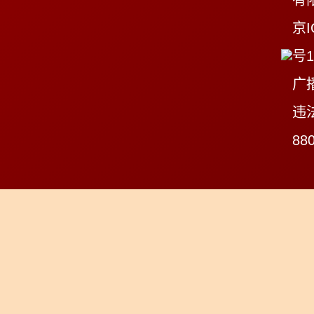
有
京I
号1
广
违
88