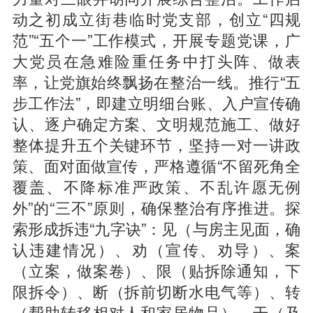
动之初成立街巷临时党支部，创立“四规
范”“五个一”工作模式，开展专题党课，广
大党员在急难险重任务中打头阵、做表
率，让党旗始终飘扬在整治一线。推行“五
步工作法”，即建立明细台账、入户宣传确
认、逐户确定方案、文明规范施工、做好
整体提升五个关键环节，坚持一对一讲政
策、面对面做宣传，严格遵循“不留死角全
覆盖、不降标准严政策、不乱许愿无例
外”的“三不”原则，确保整治有序推进。探
索形成拆违“九字诀”：见（与房主见面，确
认违建情况）、劝（宣传、劝导）、案
（立案，做案卷）、限（贴拆除通知，下
限拆令）、断（拆前切断水电气等）、转
（帮助转移相对人和家居物品）、干（及