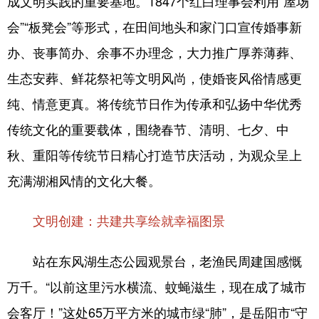
成文明实践的重要基地。1847个红白理事会利用“屋场
会”“板凳会”等形式，在田间地头和家门口宣传婚事新
办、丧事简办、余事不办理念，大力推广厚养薄葬、
生态安葬、鲜花祭祀等文明风尚，使婚丧风俗情感更
纯、情意更真。将传统节日作为传承和弘扬中华优秀
传统文化的重要载体，围绕春节、清明、七夕、中
秋、重阳等传统节日精心打造节庆活动，为观众呈上
充满湖湘风情的文化大餐。
文明创建：共建共享绘就幸福图景
站在东风湖生态公园观景台，老渔民周建国感慨
万千。“以前这里污水横流、蚊蝇滋生，现在成了城市
会客厅！”这处65万平方米的城市绿“肺”，是岳阳市“守