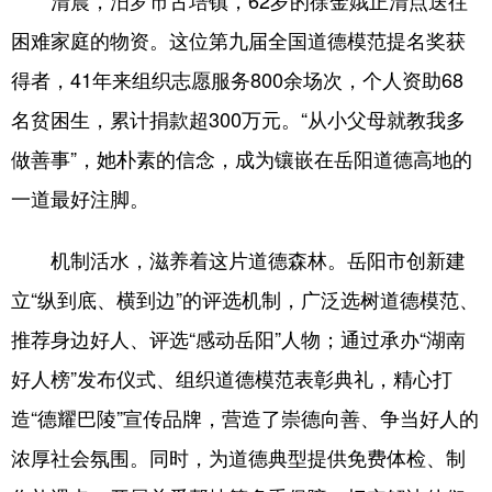
清晨，汨罗市古培镇，62岁的徐金娥正清点送往
困难家庭的物资。这位第九届全国道德模范提名奖获
得者，41年来组织志愿服务800余场次，个人资助68
名贫困生，累计捐款超300万元。“从小父母就教我多
做善事”，她朴素的信念，成为镶嵌在岳阳道德高地的
一道最好注脚。
机制活水，滋养着这片道德森林。岳阳市创新建
立“纵到底、横到边”的评选机制，广泛选树道德模范、
推荐身边好人、评选“感动岳阳”人物；通过承办“湖南
好人榜”发布仪式、组织道德模范表彰典礼，精心打
造“德耀巴陵”宣传品牌，营造了崇德向善、争当好人的
浓厚社会氛围。同时，为道德典型提供免费体检、制