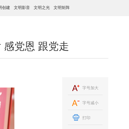
明创建
文明影音
文明之光
文明矩阵
 感党恩 跟党走
字号加大
字号减小
打印