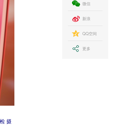
微信
新浪
QQ空间
更多
检 摄