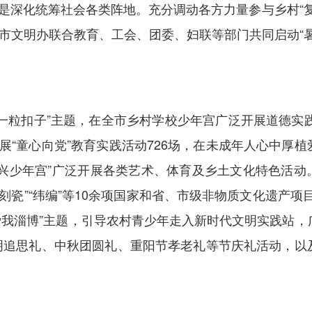
三是深化统筹社会各类阵地。充分调动各方力量参与乡村“
，市文明办联合教育、工会、团委、妇联等部门共同启动“
扣子”主题，在全市乡村学校少年宫广泛开展道德实践活
展“童心向党”教育实践活动726场，在未成年人心中厚
兴少年宫”广泛开展各类艺术、体育及乡土文化特色活动
“刻瓷”“纬编”等10余项国家和省、市级非物质文化遗产项
·爱我淄博”主题，引导农村青少年走入新时代文明实践站
明追思礼、中秋团圆礼、重阳节孝老礼等节庆礼活动，以