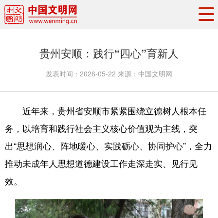
头条
·
要闻
思想理论
工作动态
贵州安顺：践行“四心”育新人
权威发布
资讯联播
地方交流
发表时间：
2026-05-22
来源：
中国文明网
文明培育
文明实践
文明创建
文明之光
文明影音
文明矩阵
近年来，贵州省安顺市紧紧围绕立德树人根本任
务，以培育和践行社会主义核心价值观为主线，突
出“思想润心、阵地暖心、实践砺心、协同护心”，全力
推动未成年人思想道德建设工作走深走实、见行见
效。