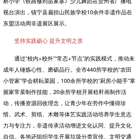
桥小学《铁路修到苗家寨》少儿舞蹈在贵州省广播电
视台演出，镇宁县扁担山民族学校10余件非遗作品在
东盟活动周非遗展区展示。
坚持实践砺心 提升文明之质
通过“校内+校外”“常态+节点”的实践模式，推动未
成年人锤炼心性、磨砺品行。全市440所学校的“农田
小管家”学会耕耘菜园，100余所学校的“厨房小能手”掌
握家常菜制作技能，20余所学校开展秸秆画制作活
动，传播资源回收理念，让青少年在劳作中懂得珍
惜。武术、剪纸、木雕等体艺实践活动培养学生意志
力与专注力，非遗传承活动增进文化认同、提升文化
自信。各地还组织学生开展垃圾分类宣传、文明交通