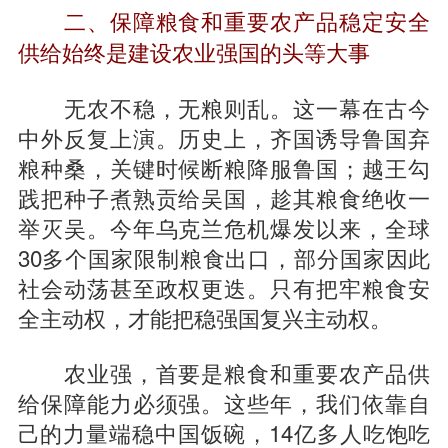
二、保障粮食和重要农产品稳定安全
供给始终是建设农业强国的头等大事
无农不稳，无粮则乱。这一幕在古今
中外反复上演。历史上，齐国诱导鲁国弃
粮种桑，关键时候断粮降服鲁国；越王勾
践把种子煮熟贡给吴国，趁其粮食绝收一
举灭吴。今年乌克兰危机爆发以来，全球
30多个国家限制粮食出口，部分国家因此
社会动荡甚至政权更迭。只有把牢粮食安
全主动权，才能把稳强国复兴主动权。
农业强，首要是粮食和重要农产品供
给保障能力必须强。这些年，我们依靠自
己的力量端稳中国饭碗，14亿多人吃饱吃