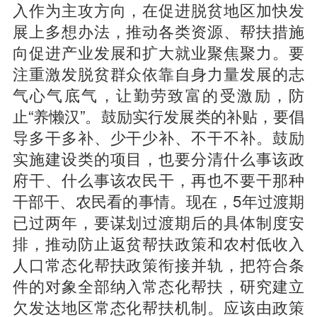
入作为主攻方向，在促进脱贫地区加快发
展上多想办法，推动各类资源、帮扶措施
向促进产业发展和扩大就业聚焦聚力。要
注重激发脱贫群众依靠自身力量发展的志
气心气底气，让勤劳致富的受激励，防
止“养懒汉”。鼓励实行发展类的补贴，要倡
导多干多补、少干少补、不干不补。鼓励
实施建设类的项目，也要分清什么事该政
府干、什么事该农民干，再也不要干那种
干部干、农民看的事情。现在，5年过渡期
已过两年，要谋划过渡期后的具体制度安
排，推动防止返贫帮扶政策和农村低收入
人口常态化帮扶政策衔接并轨，把符合条
件的对象全部纳入常态化帮扶，研究建立
欠发达地区常态化帮扶机制。应该由政策