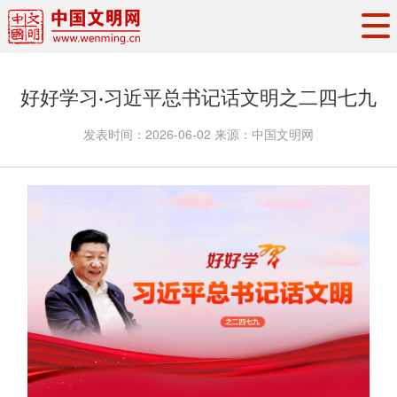
头条
·
要闻
思想理论
工作动态
好好学习·习近平总书记话文明之二四七九
权威发布
资讯联播
地方交流
发表时间：
2026-06-02
来源：
中国文明网
文明培育
文明实践
文明创建
文明之光
文明影音
文明矩阵