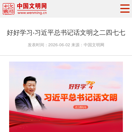
头条
·
要闻
思想理论
工作动态
好好学习·习近平总书记话文明之二四七七
权威发布
资讯联播
地方交流
发表时间：
2026-06-02
来源：
中国文明网
文明培育
文明实践
文明创建
文明之光
文明影音
文明矩阵