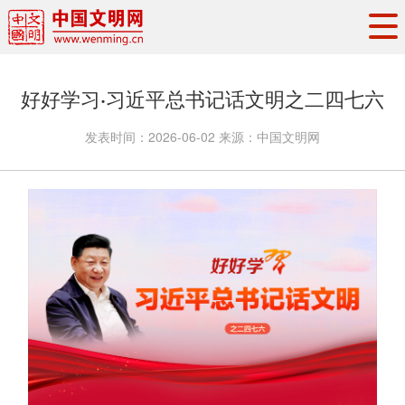
头条
·
要闻
思想理论
工作动态
好好学习·习近平总书记话文明之二四七六
权威发布
资讯联播
地方交流
发表时间：
2026-06-02
来源：
中国文明网
文明培育
文明实践
文明创建
文明之光
文明影音
文明矩阵