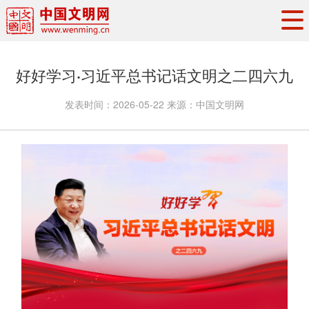
头条
·
要闻
思想理论
工作动态
好好学习·习近平总书记话文明之二四六九
权威发布
资讯联播
地方交流
发表时间：
2026-05-22
来源：
中国文明网
文明培育
文明实践
文明创建
文明之光
文明影音
文明矩阵