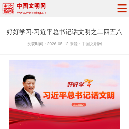
头条
·
要闻
思想理论
工作动态
好好学习·习近平总书记话文明之二四五八
权威发布
资讯联播
地方交流
发表时间：
2026-05-12
来源：
中国文明网
文明培育
文明实践
文明创建
文明之光
文明影音
文明矩阵