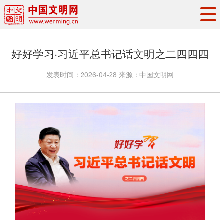
头条
·
要闻
思想理论
工作动态
好好学习·习近平总书记话文明之二四四四
权威发布
资讯联播
地方交流
发表时间：
2026-04-28
来源：
中国文明网
文明培育
文明实践
文明创建
文明之光
文明影音
文明矩阵