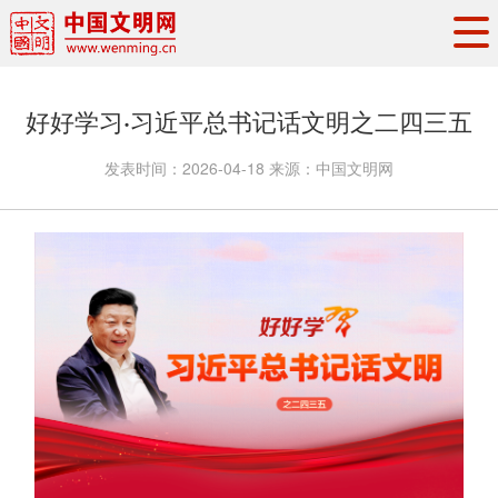
头条
·
要闻
思想理论
工作动态
好好学习·习近平总书记话文明之二四三五
权威发布
资讯联播
地方交流
发表时间：
2026-04-18
来源：
中国文明网
文明培育
文明实践
文明创建
文明之光
文明影音
文明矩阵