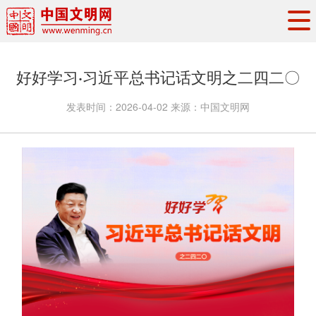
头条
·
要闻
思想理论
工作动态
好好学习·习近平总书记话文明之二四二〇
权威发布
资讯联播
地方交流
发表时间：
2026-04-02
来源：
中国文明网
文明培育
文明实践
文明创建
文明之光
文明影音
文明矩阵