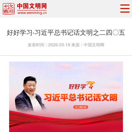
头条
·
要闻
思想理论
工作动态
好好学习·习近平总书记话文明之二四〇五
权威发布
资讯联播
地方交流
发表时间：
2026-03-19
来源：
中国文明网
文明培育
文明实践
文明创建
文明之光
文明影音
文明矩阵