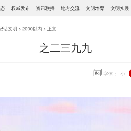
动态
权威发布
资讯联播
地方交流
文明培育
文明实践
记话文明
>
2000以内
> 正文
之二三九九
字体：
小