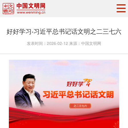
头条
·
要闻
思想理论
工作动态
好好学习·习近平总书记话文明之二三七六
权威发布
资讯联播
地方交流
发表时间：
2026-02-12
来源：
中国文明网
文明培育
文明实践
文明创建
文明之光
文明影音
文明矩阵