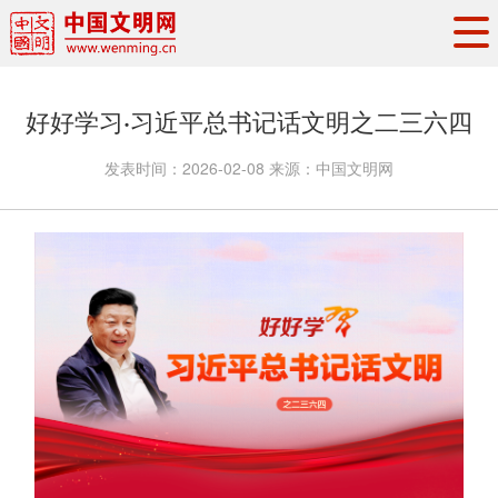
头条
·
要闻
思想理论
工作动态
好好学习·习近平总书记话文明之二三六四
权威发布
资讯联播
地方交流
发表时间：
2026-02-08
来源：
中国文明网
文明培育
文明实践
文明创建
文明之光
文明影音
文明矩阵