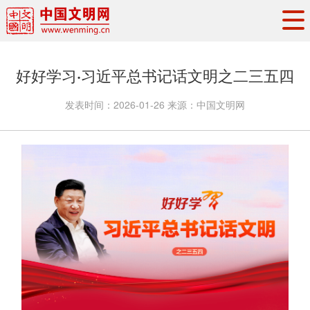
头条
·
要闻
思想理论
工作动态
好好学习·习近平总书记话文明之二三五四
权威发布
资讯联播
地方交流
发表时间：
2026-01-26
来源：
中国文明网
文明培育
文明实践
文明创建
文明之光
文明影音
文明矩阵