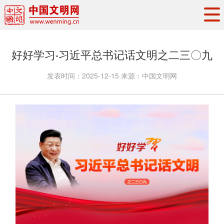
头条
·
要闻
思想理论
工作动态
好好学习·习近平总书记话文明之二三〇九
权威发布
资讯联播
地方交流
发表时间：
2025-12-15
来源：
中国文明网
文明培育
文明实践
文明创建
文明之光
文明影音
文明矩阵