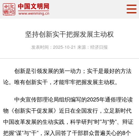
头条
·
要闻
思想理论
工作动态
坚持创新实干把握发展主动权
权威发布
资讯联播
地方交流
发表时间：
2025-10-21
来源：
经济日报
文明培育
文明实践
文明创建
文明之光
文明影音
文明矩阵
创新是引领发展的第一动力；实干是最好的方法
论。唯有创新实干，才能牢牢把握发展主动权。
中央宣传部理论局组织编写的2025年通俗理论读
物《创新实干促发展》近日在全国发行，立足新时代
中国改革发展的生动实践，科学研判“时”与“势”、辩证
把握“谋”与“干”，深入回答了干部群众普遍关心的8个