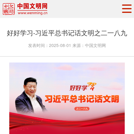
头条
·
要闻
思想理论
工作动态
好好学习·习近平总书记话文明之二一八九
权威发布
资讯联播
地方交流
发表时间：
2025-08-01
来源：
中国文明网
文明培育
文明实践
文明创建
文明之光
文明影音
文明矩阵