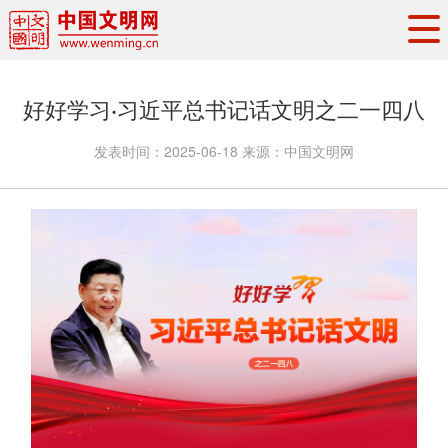
头条
·
要闻
思想理论
工作动态
好好学习·习近平总书记话文明之二一四八
权威发布
资讯联播
地方交流
发表时间：
2025-06-18
来源：
中国文明网
文明培育
文明实践
文明创建
文明之光
文明影音
文明矩阵