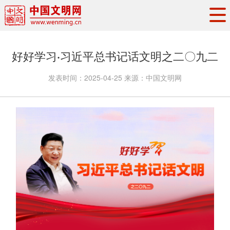
头条
·
要闻
思想理论
工作动态
好好学习·习近平总书记话文明之二〇九二
权威发布
资讯联播
地方交流
发表时间：
2025-04-25
来源：
中国文明网
文明培育
文明实践
文明创建
文明之光
文明影音
文明矩阵