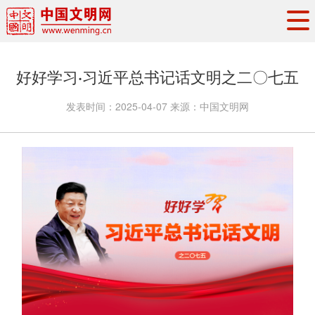
头条
·
要闻
思想理论
工作动态
好好学习·习近平总书记话文明之二〇七五
权威发布
资讯联播
地方交流
发表时间：
2025-04-07
来源：
中国文明网
文明培育
文明实践
文明创建
文明之光
文明影音
文明矩阵