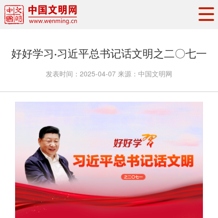
头条
·
要闻
思想理论
工作动态
好好学习·习近平总书记话文明之二〇七一
权威发布
资讯联播
地方交流
发表时间：
2025-04-07
来源：
中国文明网
文明培育
文明实践
文明创建
文明之光
文明影音
文明矩阵