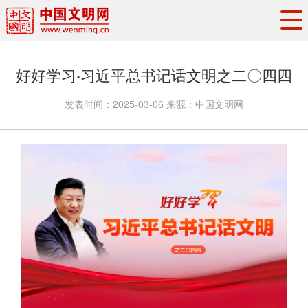
头条
·
要闻
思想理论
工作动态
好好学习·习近平总书记话文明之二〇四四
权威发布
资讯联播
地方交流
发表时间：
2025-03-06
来源：
中国文明网
文明培育
文明实践
文明创建
文明之光
文明影音
文明矩阵