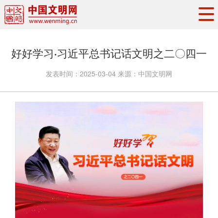
头条
·
要闻
思想理论
工作动态
好好学习·习近平总书记话文明之二〇四一
权威发布
资讯联播
地方交流
发表时间：
2025-03-04
来源：
中国文明网
文明培育
文明实践
文明创建
文明之光
文明影音
文明矩阵