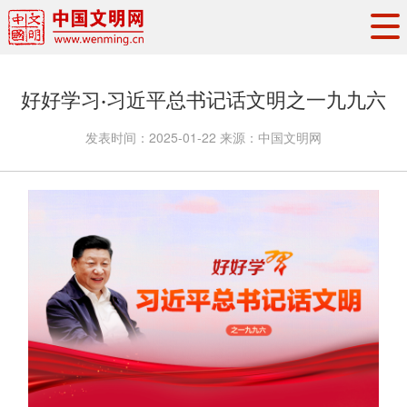
头条
·
要闻
思想理论
工作动态
好好学习·习近平总书记话文明之一九九六
权威发布
资讯联播
地方交流
发表时间：
2025-01-22
来源：
中国文明网
文明培育
文明实践
文明创建
文明之光
文明影音
文明矩阵