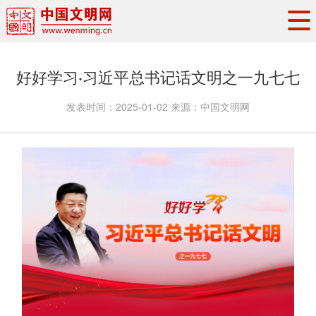
头条
·
要闻
思想理论
工作动态
好好学习·习近平总书记话文明之一九七七
权威发布
资讯联播
地方交流
发表时间：
2025-01-02
来源：
中国文明网
文明培育
文明实践
文明创建
文明之光
文明影音
文明矩阵