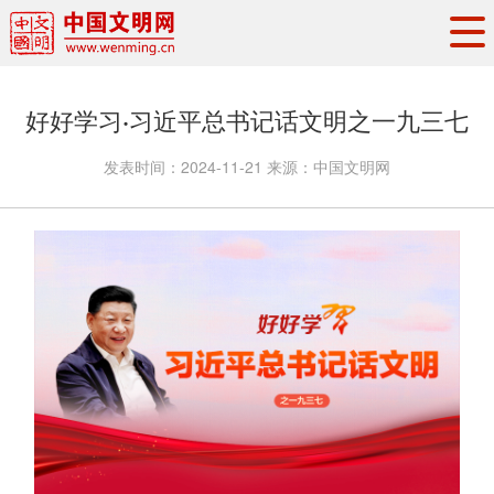
头条
·
要闻
思想理论
工作动态
好好学习·习近平总书记话文明之一九三七
权威发布
资讯联播
地方交流
发表时间：
2024-11-21
来源：
中国文明网
文明培育
文明实践
文明创建
文明之光
文明影音
文明矩阵