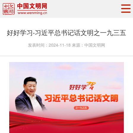
头条
·
要闻
思想理论
工作动态
好好学习·习近平总书记话文明之一九三五
权威发布
资讯联播
地方交流
发表时间：
2024-11-18
来源：
中国文明网
文明培育
文明实践
文明创建
文明之光
文明影音
文明矩阵