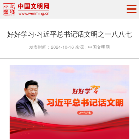
头条
·
要闻
思想理论
工作动态
好好学习·习近平总书记话文明之一八八七
权威发布
资讯联播
地方交流
发表时间：
2024-10-16
来源：
中国文明网
文明培育
文明实践
文明创建
文明之光
文明影音
文明矩阵