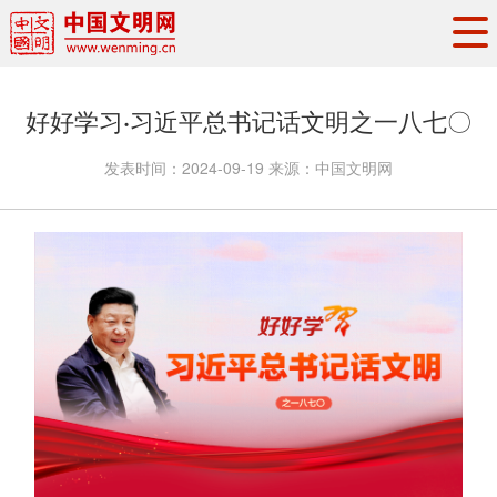
头条
·
要闻
思想理论
工作动态
好好学习·习近平总书记话文明之一八七〇
权威发布
资讯联播
地方交流
发表时间：
2024-09-19
来源：
中国文明网
文明培育
文明实践
文明创建
文明之光
文明影音
文明矩阵