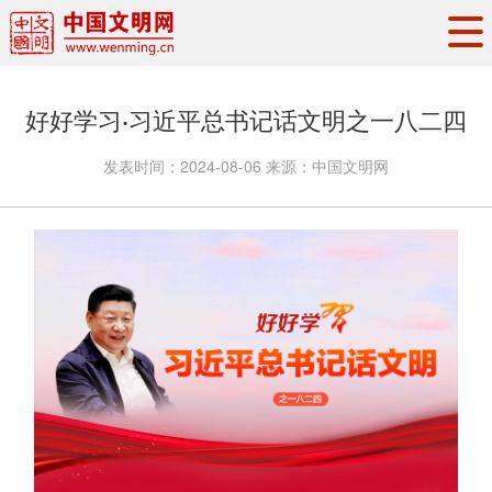
头条
·
要闻
思想理论
工作动态
好好学习·习近平总书记话文明之一八二四
权威发布
资讯联播
地方交流
发表时间：
2024-08-06
来源：
中国文明网
文明培育
文明实践
文明创建
文明之光
文明影音
文明矩阵