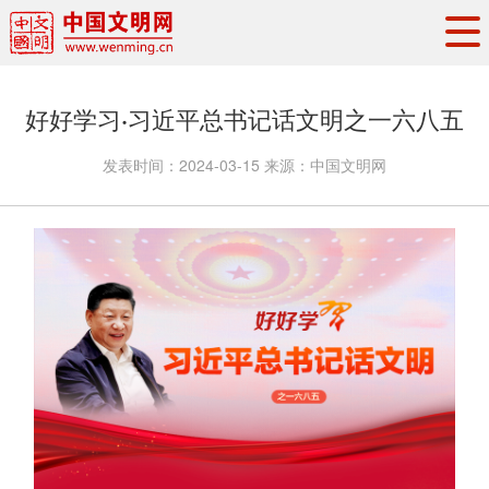
头条
·
要闻
思想理论
工作动态
好好学习·习近平总书记话文明之一六八五
权威发布
资讯联播
地方交流
发表时间：
2024-03-15
来源：
中国文明网
文明培育
文明实践
文明创建
文明之光
文明影音
文明矩阵