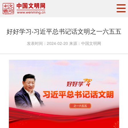
头条
·
要闻
思想理论
工作动态
好好学习·习近平总书记话文明之一六五五
权威发布
资讯联播
地方交流
发表时间：
2024-02-20
来源：
中国文明网
文明培育
文明实践
文明创建
文明之光
文明影音
文明矩阵