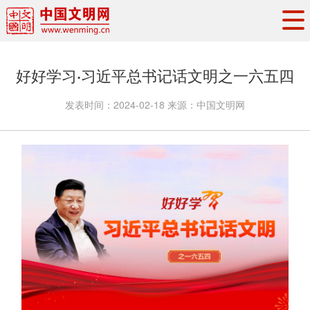
头条
·
要闻
思想理论
工作动态
好好学习·习近平总书记话文明之一六五四
权威发布
资讯联播
地方交流
发表时间：
2024-02-18
来源：
中国文明网
文明培育
文明实践
文明创建
文明之光
文明影音
文明矩阵