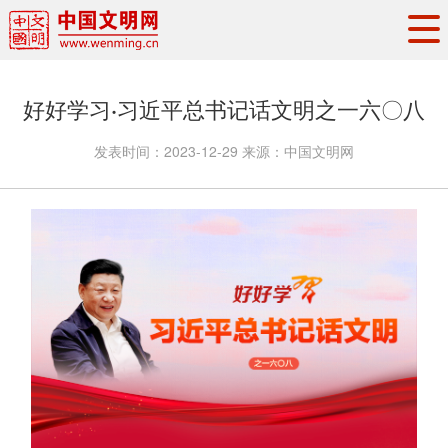
头条
·
要闻
思想理论
工作动态
好好学习·习近平总书记话文明之一六〇八
权威发布
资讯联播
地方交流
发表时间：
2023-12-29
来源：
中国文明网
文明培育
文明实践
文明创建
文明之光
文明影音
文明矩阵