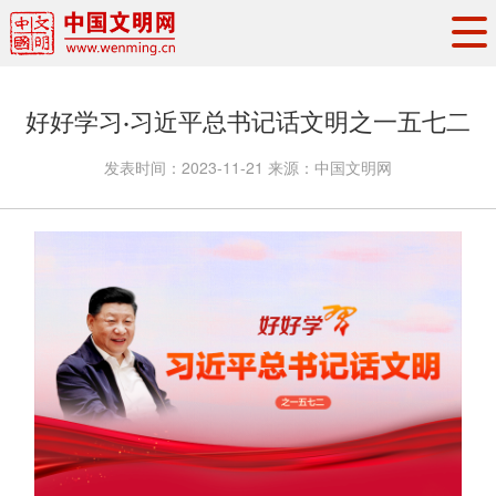
头条
·
要闻
思想理论
工作动态
好好学习·习近平总书记话文明之一五七二
权威发布
资讯联播
地方交流
发表时间：
2023-11-21
来源：
中国文明网
文明培育
文明实践
文明创建
文明之光
文明影音
文明矩阵