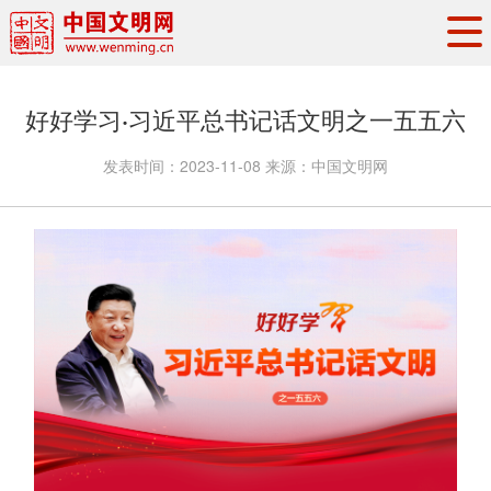
头条
·
要闻
思想理论
工作动态
好好学习·习近平总书记话文明之一五五六
权威发布
资讯联播
地方交流
发表时间：
2023-11-08
来源：
中国文明网
文明培育
文明实践
文明创建
文明之光
文明影音
文明矩阵