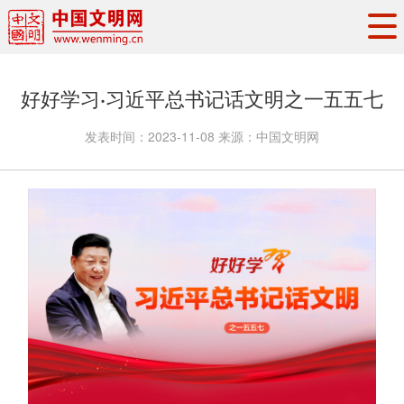
头条
·
要闻
思想理论
工作动态
好好学习·习近平总书记话文明之一五五七
权威发布
资讯联播
地方交流
发表时间：
2023-11-08
来源：
中国文明网
文明培育
文明实践
文明创建
文明之光
文明影音
文明矩阵