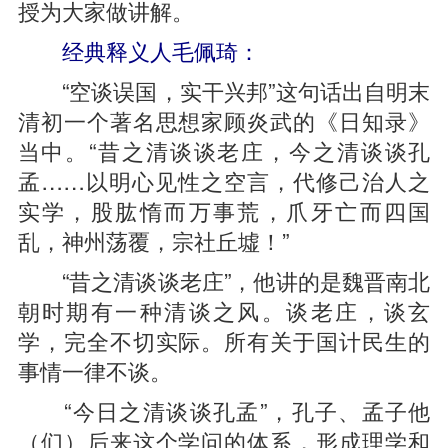
授为大家做讲解。
经典释义人毛佩琦：
“空谈误国，实干兴邦”这句话出自明末
清初一个著名思想家顾炎武的《日知录》
当中。“昔之清谈谈老庄，今之清谈谈孔
孟……以明心见性之空言，代修己治人之
实学，股肱惰而万事荒，爪牙亡而四国
乱，神州荡覆，宗社丘墟！”
“昔之清谈谈老庄”，他讲的是魏晋南北
朝时期有一种清谈之风。谈老庄，谈玄
学，完全不切实际。所有关于国计民生的
事情一律不谈。
“今日之清谈谈孔孟”，孔子、孟子他
（们）后来这个学问的体系，形成理学和