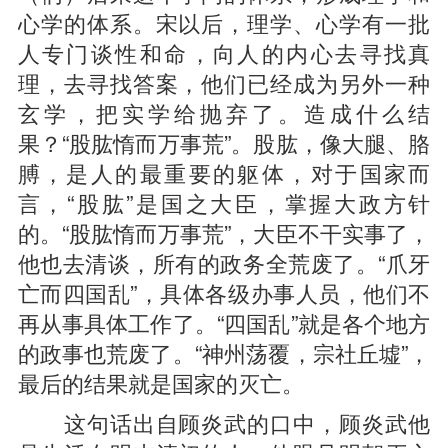
心学的体系。宋以后，理学、心学有一批
人专门谈性和命，向人的内心去寻找真
理，去寻找答案，他们已经成为另外一种
玄学，把实学给抛弃了。造成什么结
果？“股肱惰而万事荒”。股肱，像大腿、胳
膊，是人的最重要的躯体，对于国家而
言，“股肱”是国之大臣，掌握大政方针
的。“股肱惰而万事荒”，大臣不干实事了，
他也去清谈，所有的政务全荒废了。“爪牙
亡而四国乱”，具体各级办事人员，他们不
再从事具体工作了。“四国乱”就是各个地方
的政事也荒废了。“神州荡覆，宗社丘墟”，
最后的结果就是国家的灭亡。
这句话出自顾炎武的口中，顾炎武他