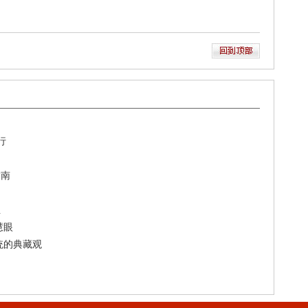
行
指南
业
慧眼
统的典藏观