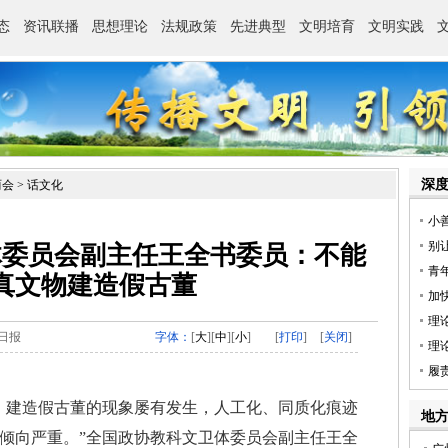
两会
>
话文化
体委员会副主任王全书委员：不能
真文物建造假古董
日报
字体：
[
大
][
中
][
小
]
[
打印
]
[
关闭
]
建造假古董的现象屡有发生，人工化、同质化痕迹
倾向严重。”全国政协教科文卫体委员会副主任王全