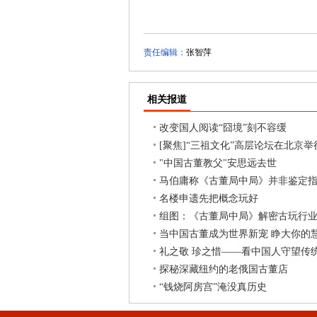
责任编辑：
张智萍
相关报道
改变国人阅读“囧境”刻不容缓
[聚焦]“三祖文化”高层论坛在北京举
"中国古董教父"安思远去世
马伯庸称《古董局中局》并非鉴定
名楼申遗先把概念玩好
组图：《古董局中局》解密古玩行
当中国古董成为世界新宠 睁大你的
礼之敬 珍之惜——看中国人守望传
探秘深藏纽约的老俄国古董店
“钱烧阿房宫”淹没真历史