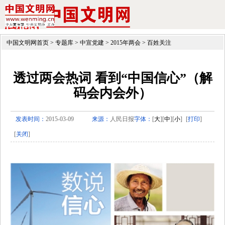
中国文明网首页
>
专题库
>
中宣党建
>
2015年两会
>
百姓关注
透过两会热词 看到“中国信心”（解
码会内会外）
发表时间：
2015-03-09
来源：
人民日报
字体：
[
大
][
中
][
小
]
[
打印
]
[
关闭
]