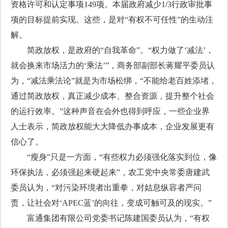
资格许可和认定事项149项。本届政府减少1/3行政审批事
项的目标提前实现。这些，是对“有权不可任性”的生动注
解。
简政放权，是政府的“自我革命”。“权力做了‘减法’，
就会换来市场活力的‘乘法’”，商务部副部长蒋耀平委员认
为，“减法乘法论”就是为市场松绑，“不能给老百姓添堵，
通过简政放权，真正减少成本、整合资源，提升整个社会
的运行效率。”这种声音在会外也得到呼应，一些企业界
人士表示，简政放权能大大降低办事成本，企业发展更有
信心了。
“瘦身”只是一方面，“有些权力必须强化落实到位，像
环保执法，必须强起来硬起来”，农工党中央常委唐建武
委员认为，“对污染环境者出重拳，对姑息纵容者严问
责，让社会对‘APEC蓝’的向往，变成可触可及的现实。”
富通集团有限公司党委书记陈建国委员认为，“有权