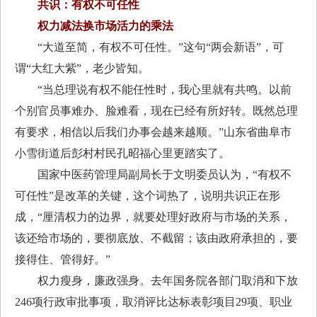
共识：有权不可任性
权力减法换市场活力的乘法
“大道至简，有权不可任性。”这句“两会新语”，可
谓“大红大紫”，老少皆知。
“当总理说有权不能任性时，我心里就有共鸣。以前
个别官员事难办、脸难看，现在已经有所好转。既然总理
有要求，相信以后我们办事会越来越顺。”山东省曲阜市
小雪街道后彭村村民孔昭福心里更踏实了。
国家中医药管理局副局长于文明委员认为，“有权不
可任性”是改革的关键，这个词热了，说明共识正在形
成，“厘清权力的边界，就要处理好政府与市场的关系，
该还给市场的，要彻底放、不截留；该由政府承担的，要
接得住、管得好。”
权力瘦身，廉政强身。去年国务院各部门取消和下放
246项行政审批事项，取消评比达标表彰项目29项、职业