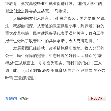
业教育，落实高校毕业生就业促进计划。“相信大学生的
就业创业之路会越走越宽。”马艳说。
人民网网友七禾留言：“对‘民之疾苦，国之要事’的说
法，我感触很深。从普通的教室供暖小事，到养老并轨的
重大改革措施，民生话题备受代表委员的关注，政府工作
报告也做出了改善民生的具体承诺，令人充满期待。”
发展蓝图已经绘就，改革措施逐步落地。收入分配的
公平，民生保障的完善，生态环境的好转……群众的“获
得感”正从纸面上一步步变为现实。而我们的信心，正来
源于此。（记者刘畅 潘俊强 巩育华 白之羽 尹世昌 吴齐强
叶琦 王云娜报道）
责任编辑：
张智萍