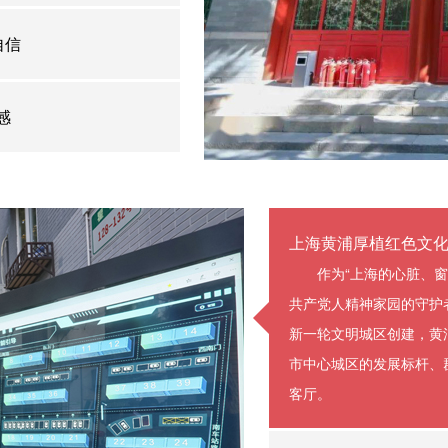
自信
感
上海黄浦厚植红色文
作为“上海的心脏、
共产党人精神家园的守护
新一轮文明城区创建，黄
市中心城区的发展标杆、
客厅。