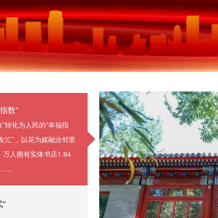
指数”
”转化为人民的“幸福指
友汇”，以花为媒融洽邻里
万人拥有实体书店1.94
……
”