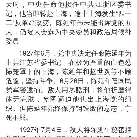
大时，中央任命他接任中共江浙区委书
记，他当即转赴上海，途中上海发生“四一
二”反革命政变。陈延年虽未能出席党的五
大，仍被大会选为中央委员和政治局候补
委员。
1927年6月，党中央决定任命陈延年为
中共江苏省委书记，在极为严重的白色恐
怖笼罩下的上海，陈延年和赵世炎等不顾
危险，坚持斗争。6月26日，陈延年遭国民
党军警逮捕。敌人用尽酷刑，将他折磨得
体无完肤，妄图逼迫他供出上海党的组
织。但陈延年始终保持钢铁般的意志，宁
死不屈。
1927年7月4日，敌人将陈延年秘密押