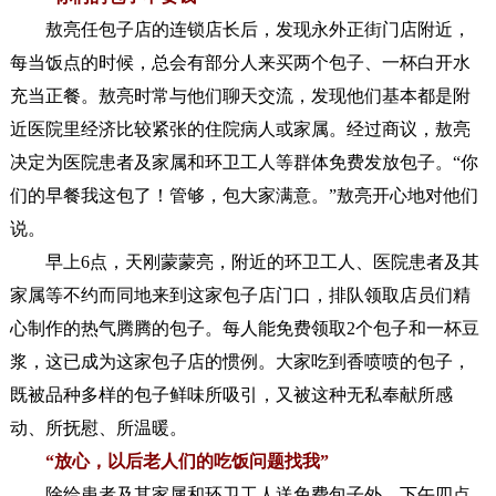
敖亮任包子店的连锁店长后，发现永外正街门店附近，
每当饭点的时候，总会有部分人来买两个包子、一杯白开水
充当正餐。敖亮时常与他们聊天交流，发现他们基本都是附
近医院里经济比较紧张的住院病人或家属。经过商议，敖亮
决定为医院患者及家属和环卫工人等群体免费发放包子。“你
们的早餐我这包了！管够，包大家满意。”敖亮开心地对他们
说。
早上6点，天刚蒙蒙亮，附近的环卫工人、医院患者及其
家属等不约而同地来到这家包子店门口，排队领取店员们精
心制作的热气腾腾的包子。每人能免费领取2个包子和一杯豆
浆，这已成为这家包子店的惯例。大家吃到香喷喷的包子，
既被品种多样的包子鲜味所吸引，又被这种无私奉献所感
动、所抚慰、所温暖。
“放心，以后老人们的吃饭问题找我”
除给患者及其家属和环卫工人送免费包子外，下午四点