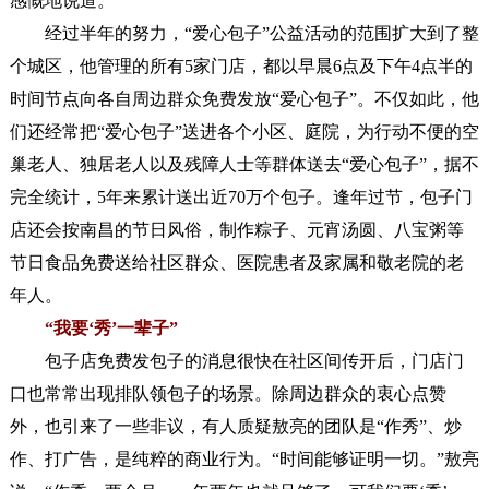
感慨地说道。
经过半年的努力，“爱心包子”公益活动的范围扩大到了整
个城区，他管理的所有5家门店，都以早晨6点及下午4点半的
时间节点向各自周边群众免费发放“爱心包子”。不仅如此，他
们还经常把“爱心包子”送进各个小区、庭院，为行动不便的空
巢老人、独居老人以及残障人士等群体送去“爱心包子”，据不
完全统计，5年来累计送出近70万个包子。逢年过节，包子门
店还会按南昌的节日风俗，制作粽子、元宵汤圆、八宝粥等
节日食品免费送给社区群众、医院患者及家属和敬老院的老
年人。
“我要‘秀’一辈子”
包子店免费发包子的消息很快在社区间传开后，门店门
口也常常出现排队领包子的场景。除周边群众的衷心点赞
外，也引来了一些非议，有人质疑敖亮的团队是“作秀”、炒
作、打广告，是纯粹的商业行为。“时间能够证明一切。”敖亮