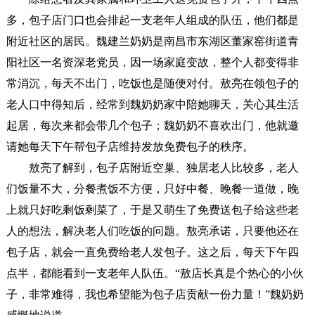
多，包子店门口也会排起一支老年人组成的队伍，他们都是
附近社区的居民。魏建兰奶奶是南昌市东湖区董家窑街道青
阳社区一名资深老党员，因一场家庭变故，整个人都变得非
常消沉，每天不出门，吃饭也是随便对付。敖亮在领包子的
老人口中得知后，经常到魏奶奶家中陪她聊天，关心其生活
起居，每次来都会带几个包子；魏奶奶不喜欢出门，他就邀
请她每天下午帮包子店维持发放免费包子的秩序。
敖亮了解到，包子店附近空巢、独居老人比较多，老人
们饭量不大，分餐煮饭不方便，只好中餐、晚餐一道做，晚
上就只好吃剩饭剩菜了，于是又萌生了免费送包子给这些老
人的想法，解决老人们吃饭的问题。敖亮承诺，只要他还在
包子店，就会一直免费给老人发包子。这之后，每天下午四
点半，都能看到一支老年人队伍。“敖店长真是个热心的小伙
子，非常难得，我也希望能为包子店贡献一份力量！”魏奶奶