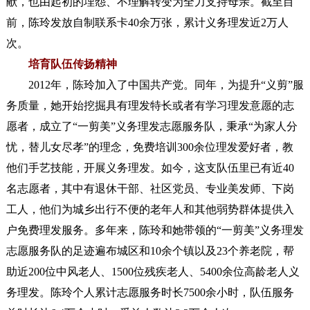
献，也由起初的埋怨、不理解转变为全力支持母亲。截至目
前，陈玲发放自制联系卡40余万张，累计义务理发近2万人
次。
培育队伍传扬精神
2012年，陈玲加入了中国共产党。同年，为提升“义剪”服
务质量，她开始挖掘具有理发特长或者有学习理发意愿的志
愿者，成立了“一剪美”义务理发志愿服务队，秉承“为家人分
忧，替儿女尽孝”的理念，免费培训300余位理发爱好者，教
他们手艺技能，开展义务理发。如今，这支队伍里已有近40
名志愿者，其中有退休干部、社区党员、专业美发师、下岗
工人，他们为城乡出行不便的老年人和其他弱势群体提供入
户免费理发服务。多年来，陈玲和她带领的“一剪美”义务理发
志愿服务队的足迹遍布城区和10余个镇以及23个养老院，帮
助近200位中风老人、1500位残疾老人、5400余位高龄老人义
务理发。陈玲个人累计志愿服务时长7500余小时，队伍服务