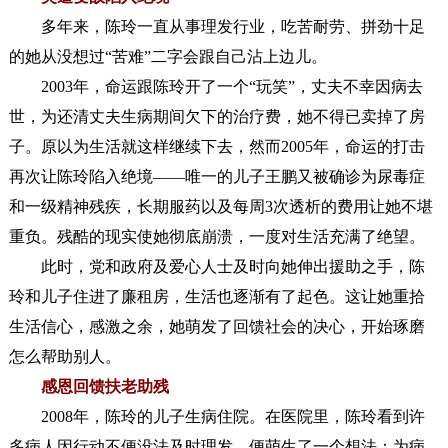
多年来，陈玲一直从事理发行业，吃苦耐劳、拼劲十足
的她从没想过“苦难”二字会跟自己沾上边儿。
2003年，命运跟陈玲开了一个“玩笑”，丈夫不幸因病去
世，为还清丈夫生病期间欠下的治疗费，她不得已卖掉了房
子。原以为生活就这样继续下去，然而2005年，命运的打击
再次让陈玲陷入绝境——唯一的儿子王鹏又被确诊为尿毒症
和一级精神残疾，长期服药以及每周3次透析的费用让她不堪
重负。残酷的现实使她彻底崩溃，一度对生活充满了绝望。
此时，党和政府及爱心人士及时向她伸出援助之手，陈
玲和儿子住进了廉租房，生活也逐渐有了起色。这让她重拾
生活信心，感激之余，她萌发了回馈社会的决心，开始琢磨
怎么帮助别人。
感恩回馈扶老助残
2008年，陈玲的儿子生病住院。在医院里，陈玲看到许
多病人因行动不便没法及时理发，便萌生了一个想法：为病