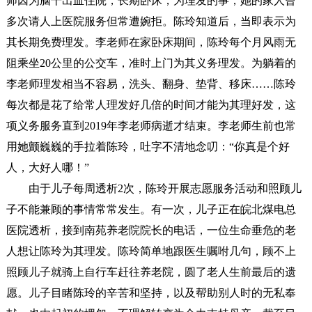
师因为脑干出血住院，长期卧床，为理发的事，她的家人曾
多次请人上医院服务但常遭婉拒。陈玲知道后，当即表示为
其长期免费理发。李老师在家卧床期间，陈玲每个月风雨无
阻乘坐20公里的公交车，准时上门为其义务理发。为躺着的
李老师理发相当不容易，洗头、翻身、垫背、移床……陈玲
每次都是花了给常人理发好几倍的时间才能为其理好发，这
项义务服务直到2019年李老师病逝才结束。李老师生前也常
用她颤巍巍的手拉着陈玲，吐字不清地念叨：“你真是个好
人，大好人哪！”
由于儿子每周透析2次，陈玲开展志愿服务活动和照顾儿
子不能兼顾的事情常常发生。有一次，儿子正在皖北煤电总
医院透析，接到南苑养老院院长的电话，一位生命垂危的老
人想让陈玲为其理发。陈玲简单地跟医生嘱咐几句，顾不上
照顾儿子就骑上自行车赶往养老院，圆了老人生前最后的遗
愿。儿子目睹陈玲的辛苦和坚持，以及帮助别人时的无私奉