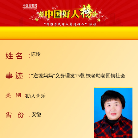
陈玲
“逆境妈妈”义务理发15载 扶老助老回馈社会
助人为乐
安徽